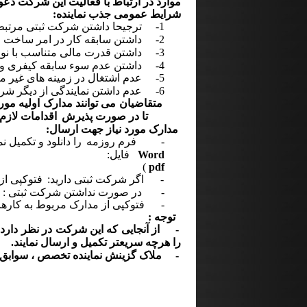
موارد در ارتباط با فعالیت این شرکت د
شرایط عمومی جذب نماینده:
1-
ترجیحا داشتن شرکت ثبتی مرتبط 
2-
داشتن سابقه کار در امر ساخت
و
3-
داشتن قدرت مالی متناسب با نو
4-
داشتن عدم سوء سابقه کیفری و 
5-
عدم اشتغال در زمینه های غیر م
6-
عدم داشتن نمایندگی از دیگر شر
متقاضیان می توانند مدارک اولیه مورد
تا در صورت پذیرش
اقدامات لازم 
مدارک مورد نیاز جهت ارسال:
-
فرم روزمه
را دانلود و تکمیل نما
Word
فایل:
)
pdf
-
اگر شرکت ثبتی دارید:
فتوکپی از
- در صورت نداشتن شرکت ثبتی : فت
-
فتوکپی از مدارک مربوط به کارها
توجه :
- از آنجایی که این شرکت در نظر دارد
را هرچه سریعتر تکمیل و ارسال نمایند.
- ملاک گزینش نماینده تخصص ، سوابق اج