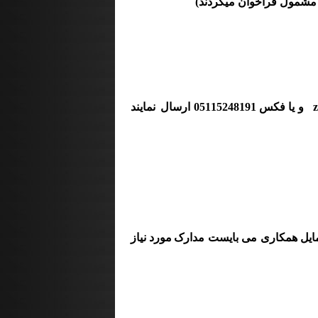
 مشمول فراخوان میگردند)
و یا فکس 05115248191 ارسال
نمایند
ایل همکاری می بایست مدارک
مورد نیاز