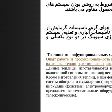
2 کیلوگرم در متر مربع بار برف (مشروط به روشن بودن سیستم های
ر هوای گرم، تاسیسات گرمایش از
تاسیسات آبیاری و تغذیه، سیستم
رژی سیوینگ در دو نوع بکسلی و
Теплицы многофункциональные, х
Опыт работы и профессиональность 
различные теплицы, в том числе цир
Данные теплицы изготавливаются в
включенной системы отопления); ветр
Кроме изготовления теплиц, наша фи
систем обогрева и охлаждения (подач
циркуляции);системы электрообору
предлагаем вспомогательные оборуд
телескопические).