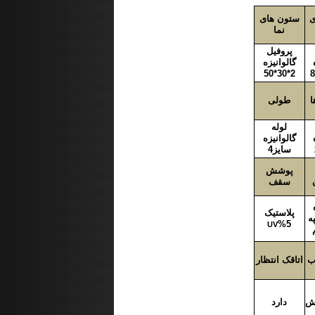
ی
ستون های
نما
پروفیل
گالوانیزه
2*30*50
ا
طولی
لوله
گالوانیزه
سایز4
پوشش
سقف
پلاستیک
ه
5%
UV
ب
اتاقک انتظار
ش
دارد