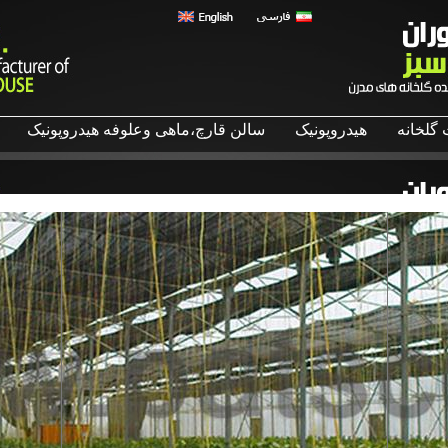
گلخانه
هیدروپونیک
سالن قارچ،ماهی وعلوفه هیدروپونیک