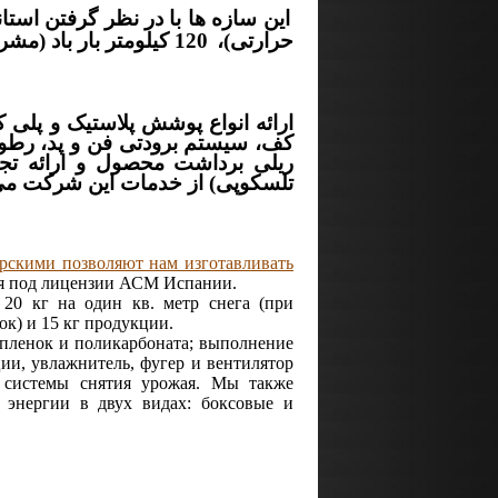
حرارتی)،
120 کیلومتر بار باد (مشروط به بسته بودن دریچه ها) و 15 کیلوگرم در متر مربع بار محصول مقاوم می باشند.
ارائه انواع پوشش پلاستیک و پلی
کف، سیستم برودتی فن و پد، رطوب
ریلی برداشت محصول و ارائه تجه
تلسکوپی) از خدمات این شرکت می
рскими позволяют нам изготавливать
ся под лицензии АСМ Испании.
20 кг на один кв. метр снега (при
ок) и 15 кг продукции.
 пленок и поликарбоната; выполнение
ции, увлажнитель, фугер и вентилятор
е системы снятия урожая. Мы также
 энергии в двух видах: боксовые и