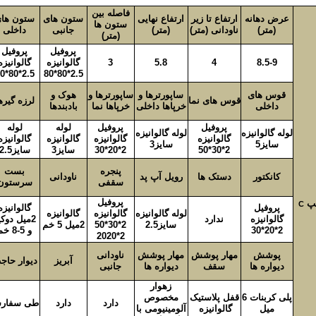
فاصله بین
عرض دهانه
ارتفاع تا زیر
ارتفاع نهایی
ستون های
ستون ها
ستون ها
(متر)
ناودانی (متر)
(متر)
جانبی
داخلی
(متر)
پروفیل
پروفیل
8.5-9
4
5.8
3
گالوانیزه
گالوانیزه
2.5*80*80
2.5*80*80
قوس های
ساپورترها و
ساپورترها و
هوک و
قوس های نما
لرزه گیره
داخلی
خرپاها داخلی
خرپاها نما
بادبندها
پروفیل
پروفیل
لوله
لوله
لوله گالوانیزه
لوله گالوانیزه
گالوانیزه
گالوانیزه
گالوانیزه
گالوانیزه
سایز5
سایز3
2*30*50
2*20*30
سایز3
سایز2.5
پنجره
بست
کانکتور
دستک ها
رویل آپ پد
ناودانی
سقفی
سرستون
پروفیل
پ
C
پروفیل
گالوانیزه
لوله گالوانیزه
گالوانیزه
گالوانیزه
گالوانیزه
ندارد
2میل دوکپ
سایز2.5
2*30*50
2میل 5 خم
2*20*30
و 5-8 خم
2*2020
پوشش
مهار پوشش
مهار پوشش
ناودانی
آبریز
دیوار حاج
دیواره ها
سقف
دیواره ها
جانبی
زهوار
پلی کربنات 6
قفل پلاستیک
مخصوص
دارد
دارد
طی سفار
میل
گالوانیزه
آلومینیومی با