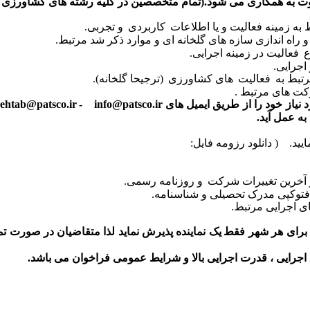
عوت به همکاری می شود.(تمام متخصصین در کلیه رشته های کشاورزی
به زمینه فعالیت و یا اطلاعات
کاربردی
و تجربی.
 راه اندازی سازه های گلخانه ای و موارد ذکر شد مرتبط.
ع
فعالیت در زمینه اجرایی.
اجرایی.
رتبط به
فعالیت
های کشاورزی
(ترجیحا گلخانه).
کت های مرتبط .
 نیاز خود را از طریق ایمیل های
info@patsco.ir
-
zehtab@patsco.ir
به عمل آید.
یید.
( دانلود رزومه فایل:
 آخرین تغییرات شرکت
و روزنامه رسمی.
وکپی مدرک تحصیلی و شناسنامه.
ی اجرایی مرتبط.
 برای هر شهر فقط
یک نماینده پذیرش نماید لذا متقاضیان
در صورت تم
رایی ، قدرت اجرایی بالا و شرایط عمومی فراخوان می باشد.