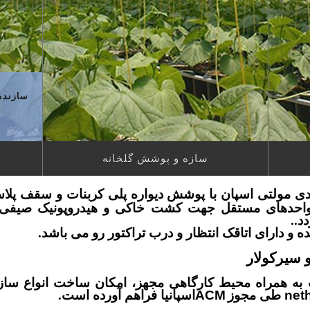
سازنده 
سازه و پوشش گلخانه
ی مولتی اسپان با پوشش دیواره پلی کربنات و سقف پلا
ه واحدهای مستقل جهت کشت خاکی و هیدروپونیک صیفی 
د..
ه و دارای اتاقک انتظار و درب تراکتور رو می باشد.
و سیرکولار
به همراه محیط کارگاهی مجهز، امکان ساخت انواع سازه
net
طی مجوز
ACM
اسپانیا فراهم آورده است.