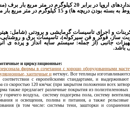
این سازه ها با در نظر گرفتن استانداردهای اروپا در برابر 0
 کربنات و اجرای تاسیسات گرمایشی و برودتی (شامل: هیت
ت ساز، فوگر و فن سیرکوله)، تاسیسات برق و روشنایی، 
یزات جانبی (از جمله: سیستم سایه انداز و پرده ی ان
 باشد.
аотичные и циркуляционные:
персонала фирмы в сочетании с хорошо оборудованными масте
куляционные, хаотичные и
нетхоус. Все теплицы изготавливают
 соответствии с европейскими стандартами, и выдерживают 
а со скоростью 120 км/час (при закрытом положении всех затвор
рма также предлагает различные покрытия из полиэтиленовых
у горячего воздуха, систему подогрева пола, систему вентиля
дования и освещения, полива и питания, а также рельсовы
ования (в том числе: системы тени, зашторки и сохранения