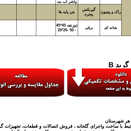
واشر اب بند
گیربکس
راک و پینیون
بتن پایه ها
پنجره
ذوزنقه 45*45
شانه ای
برقی
- 50 -20*20
B
بط با ساخت واجرای گلخانه
، فروش اتصالات و قطعات، تجهیزات گر