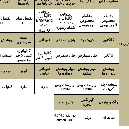
سقف داخلی
سقف نما
لرزه گی
خرپاها داخلی
خرپاها نما
بادبندها
پروفیل
پروفیل
مقاطع
مقاطع
گالوانیزه
گالوانیزه
بکسل سایز
بکسل س
مخصوص
مخصوص
2*30*50 با
2*30*50 با
10
10
آلومینیومی
آلومینیومی
شبکه
شبکه زنبوری
زنبوری
بست
کانکتور
دریچه پد
پنجره سقفی
ناودانی
پوشش 
سرستون
تیپ
D
گالوانیزه
گالوانیزه
گاتر
طی سفارش
طی سفارش
3میل 5 خم
شیشه 4 میل
U
2میل 5 خم
مخصوص
پوشش
مهار پوشش
مهار پوشش
ناودانی
آبریز
دیوار 
دیواره ها
سقف
دیواره ها
جانبی
شیشه - پلی
نوار مخصوص
نوار مخصوص
دارد
دارد
3
پانل
1مت
D
کربنات
EPDM
EPDM
گیربکس
راک و پینیون
بتن پایه ها
پنجره
ذوزنقه 45*45
شانه ای
برقی
- 50 -20*20