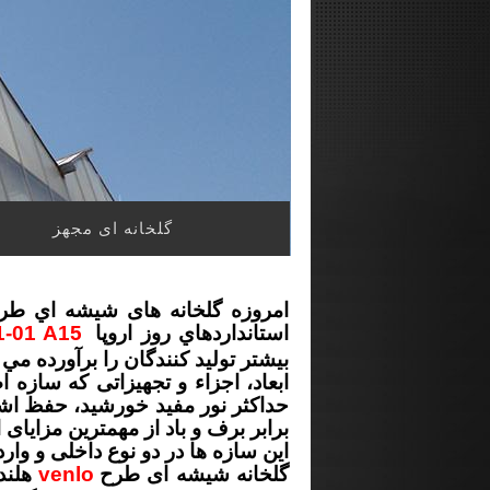
گلخانه ای مجهز
امروزه گلخانه های شيشه اي طرح 
استانداردهاي روز اروپا
-01 A15
بيشتر تولید کنندگان را برآورده مي
ابعاد، اجزاء و تجهیزاتی كه ساز
حداکثر نور مفید خورشید، حفظ اشع
برابر برف و باد از مهمترین مزایای 
این سازه ها در دو نوع داخلی و وا
گلخانه شیشه ای طرح
venlo
هلند