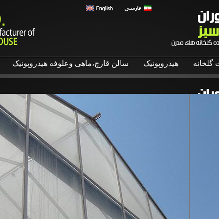
 گلخانه
هیدروپونیک
سالن قارچ،ماهی وعلوفه هیدروپونیک