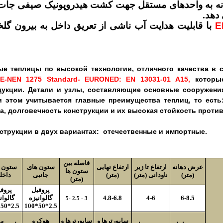
خانه به واحدهای مستقل جهت کشت هیدروپونیک صیفی جات 
دهد.
E
با قابلیت هدایت آب ناشی از تعریق داخل به بیرون گلخا
ые теплицы по высокой технологии, отличного качества в
CE
-
NEN
1275
Standard
-
EURONED
:
EN
13031-01
A
15,
которые
дукции. Детали и узлы, составляющие основные сооружени
и этом учитывается главные преимущества теплиц, то ест
а, долговечность конструкции и их высокая стойкость против
трукции в двух вариантах: отечественные и импортные.
فاصله بین
عرض دهانه
ارتفاع تا زیر
ارتفاع نهایی
ستون های
ستون 
ستون ها
(متر)
ناودانی (متر)
(متر)
جانبی
داخل
(متر)
پروفیل
پروف
6-8.5
4-6
4.8-6.8
گالوانیزه
گالوان
3 - 2.5 -5
2.5*50*100
2.5*50*100
ساپورترها و
ساپورترها و
هوک و