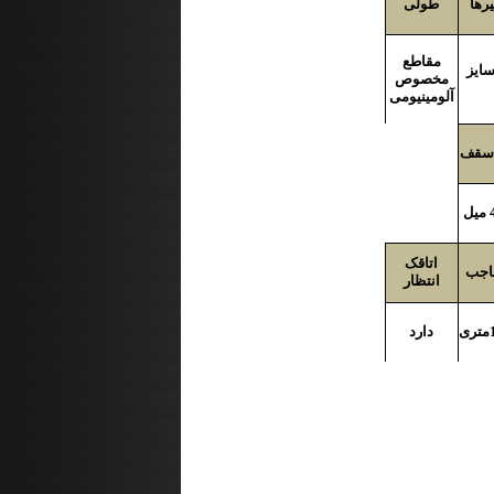
رها
طولی
مقاطع
ایز
مخصوص
آلومینیومی
سقف
اتاقک
حاجب
انتظار
ری
دارد