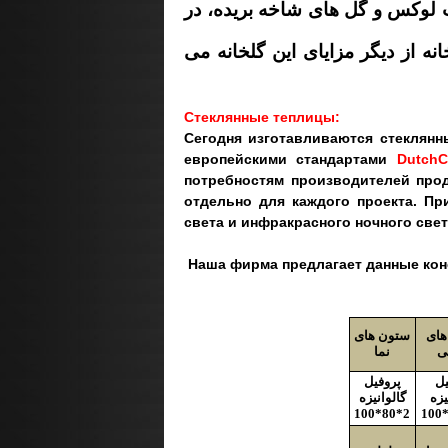
لوکس و گل های شاخه بریده، در
نه از دیگر مزایای این گلخانه می
Стеклянные теплицы:
Сегодня изготавливаются стеклянн
европейскими стандартами
Dutch
потребностям производителей про
отдельно для каждого проекта. Пр
света и инфракрасного ночного свет
Наша фирма предлагает данные конс
های
ستون های
ی
نما
یل
پروفیل
یزه
گالوانیزه
2*80*100