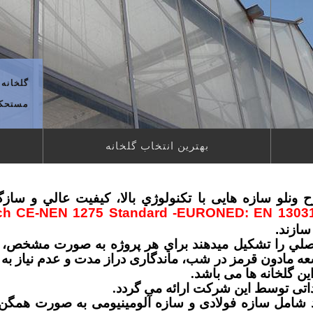
گلخانه ش
مستحکم،
بهترین انتخاب گلخانه
ونلو سازه هایی با تكنولوژي بالا، كيفيت عالي و ساز
ch CE-NEN 1275 Standard -EURONED: EN 13031
 سازند
.
ه اصلي را تشكيل ميدهند براي هر پروژه به صورت مشخص
ه مادون قرمز در شب، ماندگاری دراز مدت و عدم نیاز به ت
این گلخانه ها می باشد.
رداتی توسط این شرکت ارائه می گردد.
 شامل سازه فولادی و سازه آلومینیومی به صورت همگن ب