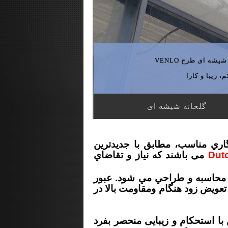
یشه ای طرح VENLO
 زیبا و کارا
گلخانه شیشه ای
گاري مناسب، مطابق با جديدترين
Dut
می باشند که نياز و تقاضاي
، محاسبه و طراحي مي شود
.
عبور
عویض زود هنگام ومقاومت بالا در
ا استحکام و زیبایی منحصر بفرد