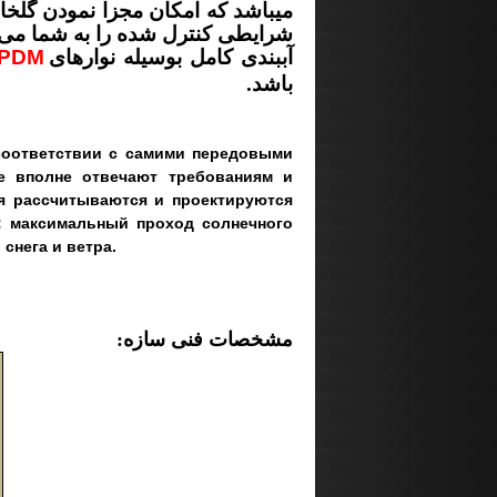
میباشد که امکان مجزا نمودن گل
شرایطی کنترل شده را به شما می 
آببندی کامل بوسیله نوارهای
PDM
باشد.
 соответствии с самими передовыми
 вполне отвечают требованиям и
я рассчитываются и проектируются
ь: максимальный проход солнечного
 снега и ветра.
:مشخصات فنی سازه